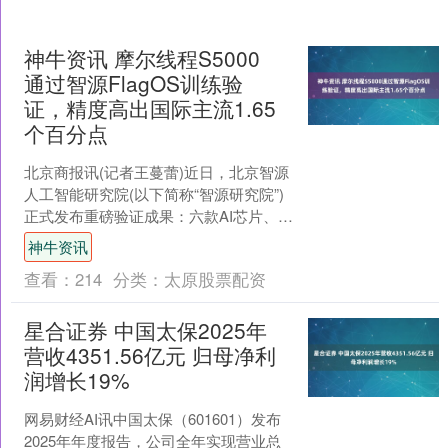
神牛资讯 摩尔线程S5000
通过智源FlagOS训练验
证，精度高出国际主流1.65
个百分点
北京商报讯(记者王蔓蕾)近日，北京智源
人工智能研究院(以下简称“智源研究院”)
正式发布重磅验证成果：六款AI芯片、三
大模型、同构+异构千卡——众智FlagOS
神牛资讯
以....
查看：
214
分类：
太原股票配资
星合证券 中国太保2025年
营收4351.56亿元 归母净利
润增长19%
网易财经AI讯中国太保（601601）发布
2025年年度报告，公司全年实现营业总