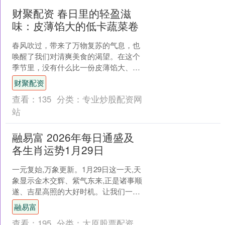
财聚配资 春日里的轻盈滋
味：皮薄馅大的低卡蔬菜卷
春风吹过，带来了万物复苏的气息，也
唤醒了我们对清爽美食的渴望。在这个
季节里，没有什么比一份皮薄馅大、色
彩缤纷的蔬菜卷更让人心动的了。它不
财聚配资
仅能满足味蕾，更能让身体....
查看：
135
分类：
专业炒股配资网
站
融易富 2026年每日通盛及
各生肖运势1月29日
一元复始,万象更新。1月29日这一天,天
象显示金木交辉、紫气东来,正是诸事顺
遂、吉星高照的大好时机。让我们一起
来看看今天十二生肖的运程变化与吉凶
融易富
指引。 鼠:今日....
查看：
195
分类：
太原股票配资