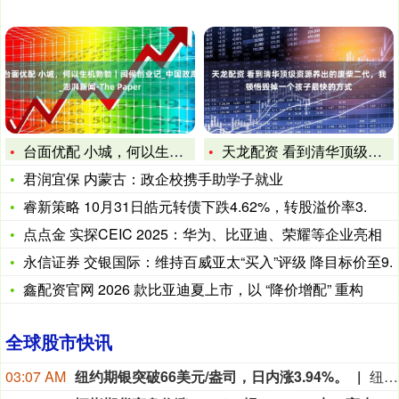
台面优配 小城，何以生机勃勃｜闽侯创业记_中国政库_澎湃新闻
天龙配资 看到清华顶级资源养出的废柴二代，我顿悟毁掉一个孩子
君润宜保 内蒙古：政企校携手助学子就业
睿新策略 10月31日皓元转债下跌4.62%，转股溢价率3.
点点金 实探CEIC 2025：华为、比亚迪、荣耀等企业亮相
永信证券 交银国际：维持百威亚太“买入”评级 降目标价至9.
鑫配资官网 2026 款比亚迪夏上市，以 “降价增配” 重构
全球股市快讯
03:07 AM
纽约期银突破66美元/盎司，日内涨3.94%。
纽约期银突破66美元/盎司，日内涨3.94%。