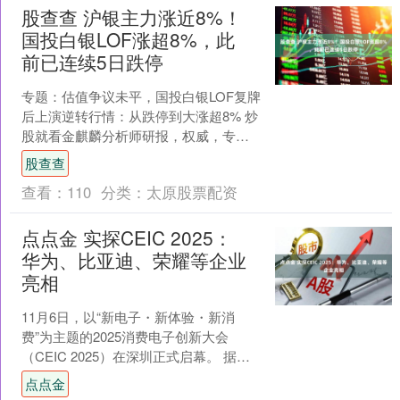
股查查 沪银主力涨近8%！
国投白银LOF涨超8%，此
前已连续5日跌停
专题：估值争议未平，国投白银LOF复牌
后上演逆转行情：从跌停到大涨超8% 炒
股就看金麒麟分析师研报，权威，专
业，及时，全面，助您挖掘潜力主题机
股查查
会！ 每经编辑|毕....
查看：
110
分类：
太原股票配资
点点金 实探CEIC 2025：
华为、比亚迪、荣耀等企业
亮相
11月6日，以“新电子・新体验・新消
费”为主题的2025消费电子创新大会
（CEIC 2025）在深圳正式启幕。 据了
解，此次大会吸引了来自全球20个国家
点点金
和地区的....