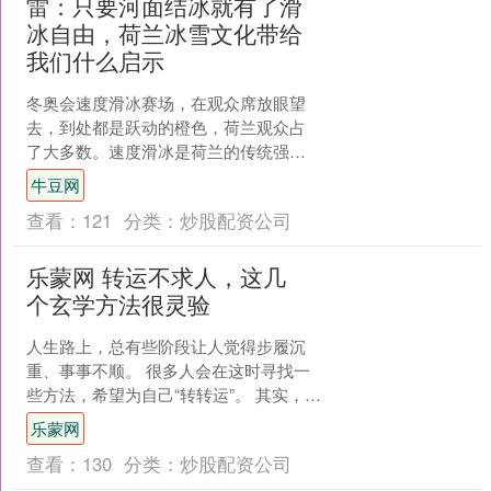
雷：只要河面结冰就有了滑
冰自由，荷兰冰雪文化带给
我们什么启示
冬奥会速度滑冰赛场，在观众席放眼望
去，到处都是跃动的橙色，荷兰观众占
了大多数。速度滑冰是荷兰的传统强
项，大批荷兰观众来到意大利米兰，为
牛豆网
自己国家的运动员加油助威。....
查看：
121
分类：
炒股配资公司
乐蒙网 转运不求人，这几
个玄学方法很灵验
人生路上，总有些阶段让人觉得步履沉
重、事事不顺。 很多人会在这时寻找一
些方法，希望为自己“转转运”。 其实，玄
学并不是迷信，而是一种借助外在仪式
乐蒙网
和内在调整，帮助....
查看：
130
分类：
炒股配资公司