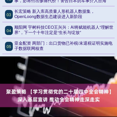
事，必将付出惨痛代价！警告日本勿军事介入台海
长宏策略 新入库高质量人形机器人数据集，
03
OpenLoong数据生态建设进入新阶段
顺阳网 宇树科技CEO王兴兴：AI将赋能机器人“理解世
04
界”，下一个十年注定是“生长与绽放”
亚金配资 两部门：出口货物已补税/未退税证明实施电
05
子数据联网核查