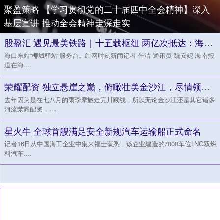
聚盈策略 【学习贯彻党的二十届四中全会精神】深入
基层宣讲 推动全会精神走深走实
股盈汇 遇见最美铁路｜十五载枢纽 两亿次抵达：海口东站的温度与速度
海口东站“椰城驿站”服务台。红网时刻新闻记者 任洁 通讯员 魏安妮 海南报
道在海....
荣耀配资 独立悬崖之巅，俯瞰壮美金沙江，尽情领略其“如玉”的一面
去年因为是在七八月的雨季摩旅走完川藏线，所以无论金沙江还是其它诸多
河流荣耀配资，....
星火牛 全球首艘满足安全新规汽车运输船正式命名
记者16日从中国海工企业中集来福士获悉，该企业建造的7000车位LNG双燃
料汽车....