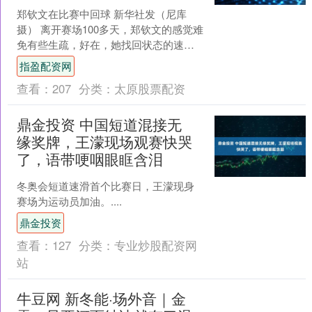
郑钦文在比赛中回球 新华社发（尼库
摄） 离开赛场100多天，郑钦文的感觉难
免有些生疏，好在，她找回状态的速度
挺快。北京时间昨夜今晨的WTA多哈站
指盈配资网
第二轮，中国金花....
查看：
207
分类：
太原股票配资
鼎金投资 中国短道混接无
缘奖牌，王濛现场观赛快哭
了，语带哽咽眼眶含泪
冬奥会短道速滑首个比赛日，王濛现身
赛场为运动员加油。....
鼎金投资
查看：
127
分类：
专业炒股配资网
站
牛豆网 新冬能·场外音｜金