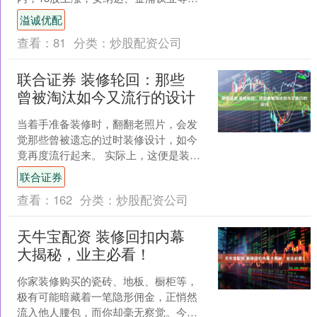
停，国城矿业、天原股份、龙佰集团等
溢诚优配
涨幅居前，分别上涨....
查看：
81
分类：
炒股配资公司
联合证券 装修轮回：那些
曾被淘汰如今又流行的设计
当着手准备装修时，翻翻老照片，会发
觉那些曾被遗忘的过时装修设计，如今
竟再度流行起来。 实际上，这便是装修
的轮回。所以，装修切勿盲目追逐潮
联合证券
流，往往那些经得住考验的....
查看：
162
分类：
炒股配资公司
天牛宝配资 装修回扣内幕
大揭秘，业主必看！
你家装修购买的瓷砖、地板、橱柜等，
极有可能暗藏着一笔隐形佣金，正悄然
流入他人腰包，而你却毫无察觉。今