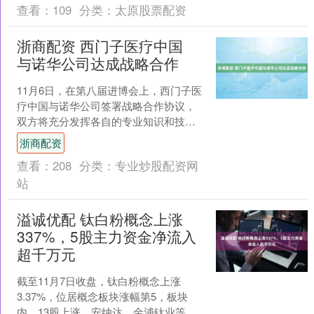
查看：
109
分类：
太原股票配资
浙商配资 西门子医疗中国
与诺华公司达成战略合作
11月6日，在第八届进博会上，西门子医
疗中国与诺华公司签署战略合作协议，
双方将充分发挥各自的专业知识和技术
优势，推进放射配体疗法（以下简
浙商配资
称“RLT”）与分子影像....
查看：
208
分类：
专业炒股配资网
站
溢诚优配 钛白粉概念上涨
337%，5股主力资金净流入
超千万元
截至11月7日收盘，钛白粉概念上涨
3.37%，位居概念板块涨幅第5，板块
内，13股上涨，安纳达、金浦钛业等涨