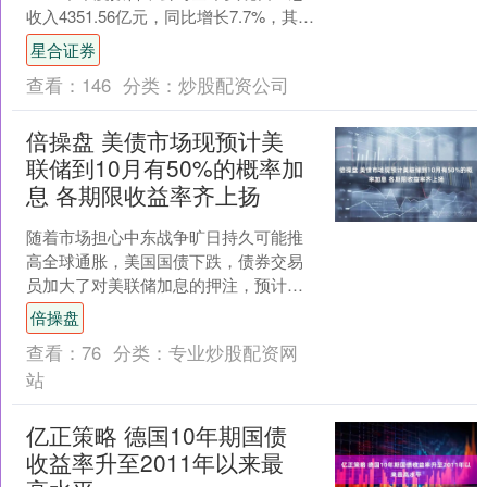
收入4351.56亿元，同比增长7.7%，其中
保险服务收入2889.10亿元。归....
星合证券
查看：
146
分类：
炒股配资公司
倍操盘 美债市场现预计美
联储到10月有50%的概率加
息 各期限收益率齐上扬
随着市场担心中东战争旷日持久可能推
高全球通胀，美国国债下跌，债券交易
员加大了对美联储加息的押注，预计到
10月加息的概率达到50%。 周五，规模
倍操盘
31万亿美元的美国....
查看：
76
分类：
专业炒股配资网
站
亿正策略 德国10年期国债
收益率升至2011年以来最