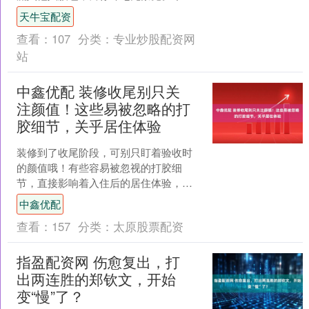
日，我要讲述一个众多设计师避而不
天牛宝配资
谈，但所有业主都务必知晓的行....
查看：
107
分类：
专业炒股配资网
站
中鑫优配 装修收尾别只关
注颜值！这些易被忽略的打
胶细节，关乎居住体验
装修到了收尾阶段，可别只盯着验收时
的颜值哦！有些容易被忽视的打胶细
节，直接影响着入住后的居住体验，哪
怕漏掉一个，都可能引发漏水、发霉、
中鑫优配
返味等问题。下面为大家整理....
查看：
157
分类：
太原股票配资
指盈配资网 伤愈复出，打
出两连胜的郑钦文，开始
变“慢”了？