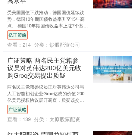
高水平
受美国国债下跌推动，德国国债延续跌
势，德国10年期国债收益率升至15年高
点。 德国10年期国债收益率上涨7个基点
至3.03%，而美国同期限国债收益率则飙
亿正策略
升13个....
查看：
214
分类：
炒股配资公司
广证策略 两名民主党籍参
议员对英伟达200亿美元收
购Groq交易提出质疑
两名民主党籍参议员正对英伟达公司与
人工智能初创企业Groq达成的价值 200
亿美元授权协议展开调查，质疑该交易
通过不当方式规避并购审查、非法巩固
广证策略
其在 AI 算....
查看：
139
分类：
太原股票配资
红太阳配资 贾国龙卸任西