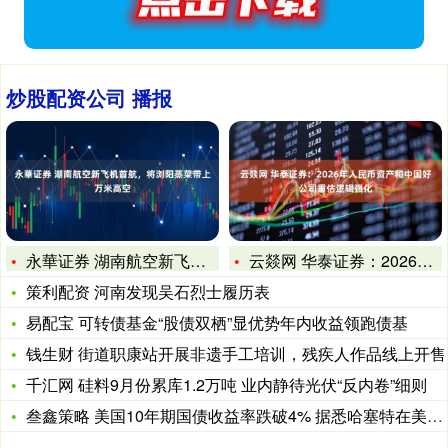
炒股配资公司 播报
永華证券 湖南航空新飞机首航，将浏阳蒸菜带上万米高空
云燚网 华泰证券：2026年人民币资产和中国好公司重估逻辑强
策利配资 河南发现吴石烈士履历表
易配宝 可转债基金“股债双栖”显优势年内收益领跑债基
钱生财 街道职康站开展非遗手工培训，残疾人作品线上开售
千汇网 硅料9月份累库1.2万吨 业内静待光伏“反内卷”细则
叁鑫策略 美国10年期国债收益率跌破4% 据悉哈塞特在美联储